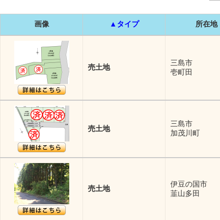
画像
▲タイプ
所在地
三島市
売土地
壱町田
三島市
売土地
加茂川町
伊豆の国市
売土地
韮山多田