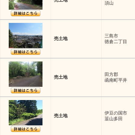
須山
三島市
売土地
徳倉二丁目
田方郡
売土地
函南町平井
伊豆の国市
売土地
韮山多田