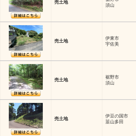
売土地
須山
伊東市
売土地
宇佐美
裾野市
売土地
須山
伊豆の国市
売土地
韮山多田