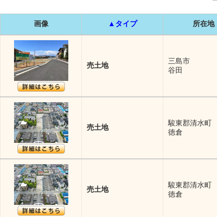
画像
▲タイプ
所在地
三島市
売土地
谷田
駿東郡清水町
売土地
徳倉
駿東郡清水町
売土地
徳倉