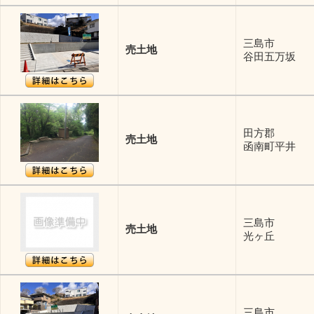
三島市
売土地
谷田五万坂
田方郡
売土地
函南町平井
三島市
売土地
光ヶ丘
三島市