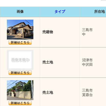
画像
タイプ
所在地
三島市
売建物
中
沼津市
売土地
中沢田
三島市
売土地
芙蓉台