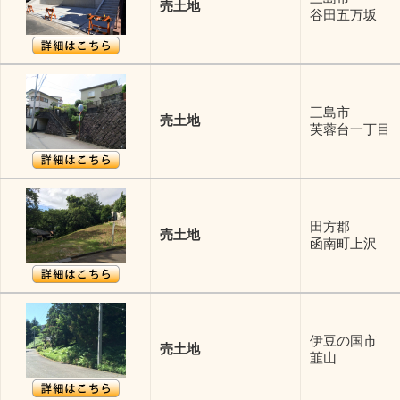
売土地
谷田五万坂
三島市
売土地
芙蓉台一丁目
田方郡
売土地
函南町上沢
伊豆の国市
売土地
韮山